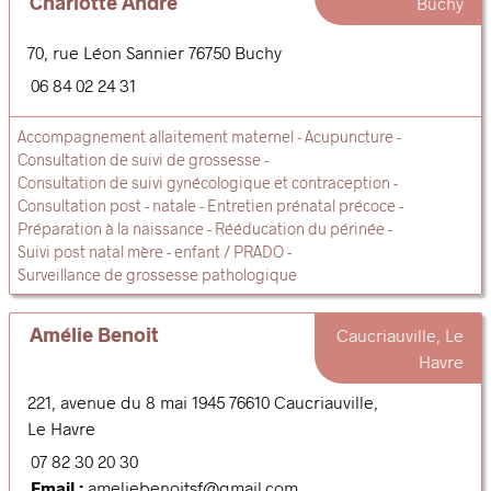
Charlotte André
Buchy
70, rue Léon Sannier
76750
Buchy
06 84 02 24 31
Accompagnement allaitement maternel
Acupuncture
Consultation de suivi de grossesse
Consultation de suivi gynécologique et contraception
Consultation post - natale
Entretien prénatal précoce
Préparation à la naissance
Rééducation du périnée
Suivi post natal mère - enfant / PRADO
Surveillance de grossesse pathologique
Amélie Benoit
Caucriauville, Le
Havre
221, avenue du 8 mai 1945
76610
Caucriauville,
Le Havre
07 82 30 20 30
Email :
ameliebenoitsf@gmail.com